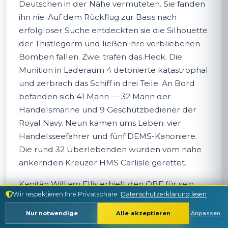
Deutschen in der Nähe vermuteten. Sie fanden
ihn nie. Auf dem Rückflug zur Basis nach
erfolgloser Suche entdeckten sie die Silhouette
der Thistlegorm und ließen ihre verbliebenen
Bomben fallen. Zwei trafen das Heck. Die
Munition in Laderaum 4 detonierte katastrophal
und zerbrach das Schiff in drei Teile. An Bord
befanden sich 41 Mann — 32 Mann der
Handelsmarine und 9 Geschützbediener der
Royal Navy. Neun kamen ums Leben: vier
Handelsseefahrer und fünf DEMS-Kanoniere.
Die rund 32 Überlebenden wurden vom nahe
ankernden Kreuzer HMS Carlisle gerettet.
Kapitän William Ellis erhielt den OBE für sein
Wir respektieren Ihre Privatsphäre
Datenschutzerklärung lesen
besonnenes Verhalten während der
Katastrophe. Das Wrack ruhte 14 Jahre
Nur notwendige
Alle akzeptieren
Anpassen
unberührt auf dem Grund des Roten Meeres,