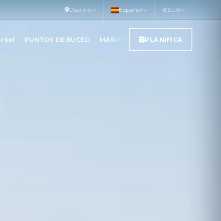
Destino
Español
€
EUR
orkel
PUNTOS DE BUCEO
MÁS
PLANIFICA