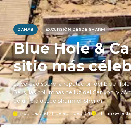
DAHAB
EXCURSIÓN DESDE SHARM
Blue Hole & C
sitio más céle
La verdad sobre la reputación del Blue Hole, 
Bells, las columnas de luz del Canyon, y c
de un día desde Sharm el-Sheikh.
Publicado el 26 de abril de 2026
11 min de lect