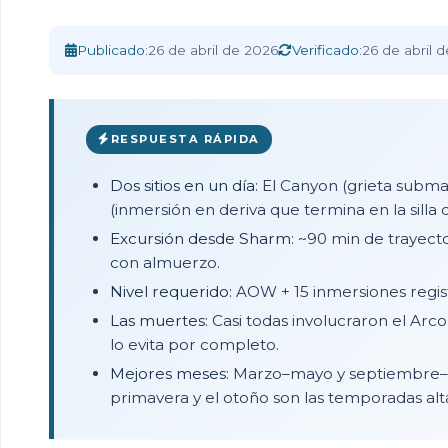
Inicio
›
Revista
›
Guía Blue Hole & Canyon d
Publicado:
26 de abril de 2026
Verificado:
26 de abril 
RESPUESTA RÁPIDA
Dos sitios en un día:
El Canyon (grieta submar
(inmersión en deriva que termina en la silla 
Excursión desde Sharm:
~90 min de trayecto
con almuerzo.
Nivel requerido:
AOW + 15 inmersiones registr
Las muertes:
Casi todas involucraron el Arco
lo evita por completo.
Mejores meses:
Marzo–mayo y septiembre–n
primavera y el otoño son las temporadas alt