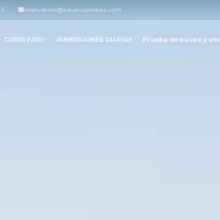
42
reservation@aquariusredsea.com
CORSI PADI
INMERSIONES DIARIAS
Prueba de buceo y sn