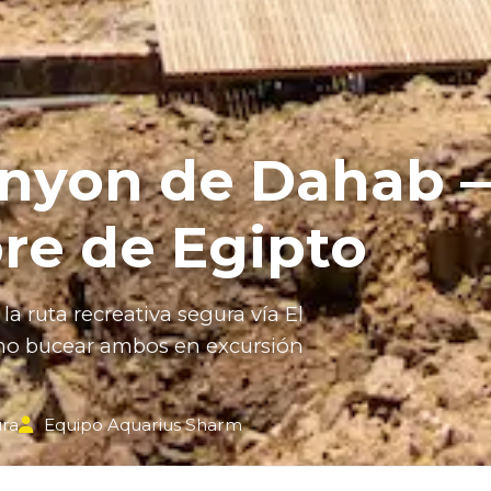
anyon de Dahab —
bre de Egipto
la ruta recreativa segura vía El
ómo bucear ambos en excursión
ura
Equipo Aquarius Sharm