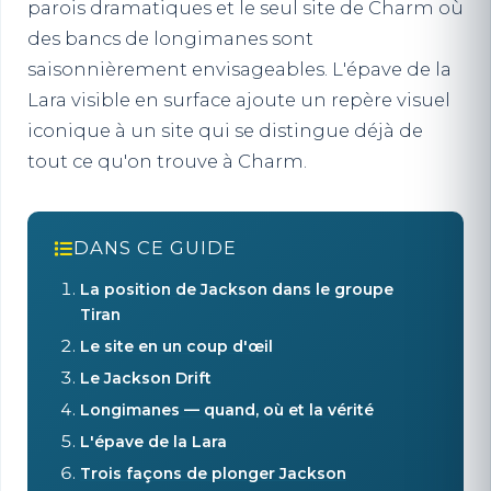
parois dramatiques et le seul site de Charm où
des bancs de longimanes sont
saisonnièrement envisageables. L'épave de la
Lara visible en surface ajoute un repère visuel
iconique à un site qui se distingue déjà de
tout ce qu'on trouve à Charm.
DANS CE GUIDE
La position de Jackson dans le groupe
Tiran
Le site en un coup d'œil
Le Jackson Drift
Longimanes — quand, où et la vérité
L'épave de la Lara
Trois façons de plonger Jackson