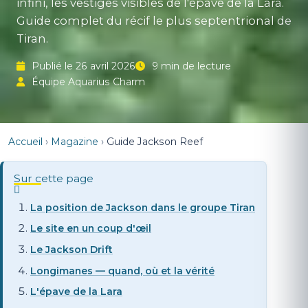
infini, les vestiges visibles de l'épave de la Lara.
Guide complet du récif le plus septentrional de
Tiran.
Publié le 26 avril 2026
9 min de lecture
Équipe Aquarius Charm
Accueil
›
Magazine
›
Guide Jackson Reef
Sur cette page
La position de Jackson dans le groupe Tiran
Le site en un coup d'œil
Le Jackson Drift
Longimanes — quand, où et la vérité
L'épave de la Lara