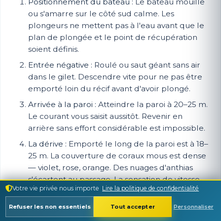
Positionnement du bateau :
Le bateau mouille
ou s'amarre sur le côté sud calme. Les
plongeurs ne mettent pas à l'eau avant que le
plan de plongée et le point de récupération
soient définis.
Entrée négative :
Roulé ou saut géant sans air
dans le gilet. Descendre vite pour ne pas être
emporté loin du récif avant d'avoir plongé.
Arrivée à la paroi :
Atteindre la paroi à 20–25 m.
Le courant vous saisit aussitôt. Revenir en
arrière sans effort considérable est impossible.
La dérive :
Emporté le long de la paroi est à 18–
25 m. La couverture de coraux mous est dense
— violet, rose, orange. Des nuages d'anthias
s'écartent au passage. La sensation de vitesse
Votre vie privée nous importe
Lire la politique de confidentialité
est réelle ; on parcourt plusieurs centaines de
mètres en 15–20 minutes.
Refuser les non essentiels
Tout accepter
Personnaliser
Approche du coin :
Là où la paroi est rejoint la