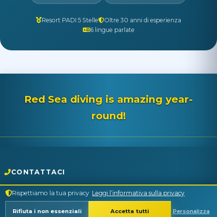
Resort PADI 5 Stelle
Oltre 30 anni di esperienza
6 lingue parlate
Red Sea diving is amazing year-
round!
CONTATTACI
+2 01001600742
Rispettiamo la tua privacy
Leggi l’informativa sulla privacy
Aquarius Diving Club
Rifiuta i non essenziali
Accetta tutti
Personalizza