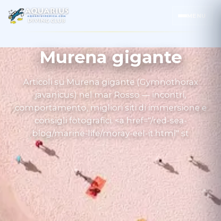
MENU
Murena gigante
Articoli su Murena gigante (Gymnothorax
javanicus) nel mar Rosso — incontri,
comportamento, migliori siti di immersione e
consigli fotografici. <a href="/red-sea-
blog/marine-life/moray-eel-it.html" st