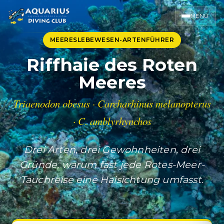
MENÜ
MEERESLEBEWESEN-ARTENFÜHRER
Riffhaie des Roten
Meeres
Triaenodon obesus · Carcharhinus melanopterus
· C. amblyrhynchos
Drei Arten, drei Gewohnheiten, drei
Gründe, warum fast jede Rotes-Meer-
Tauchreise eine Haisichtung umfasst.