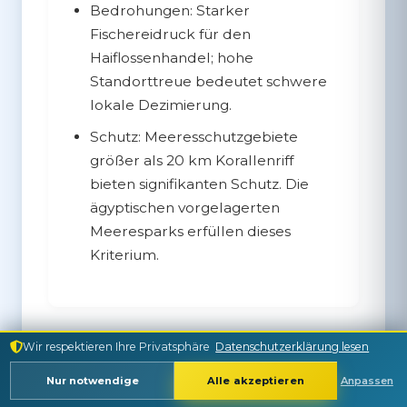
Bedrohungen:
Starker
Fischereidruck für den
Haiflossenhandel; hohe
Standorttreue bedeutet schwere
lokale Dezimierung.
Schutz:
Meeresschutzgebiete
größer als 20 km Korallenriff
bieten signifikanten Schutz. Die
ägyptischen vorgelagerten
Meeresparks erfüllen dieses
Kriterium.
Wir respektieren Ihre Privatsphäre
Datenschutzerklärung lesen
Tauchen mit Riffhaien
— praktische Tipps
Nur notwendige
Alle akzeptieren
Anpassen