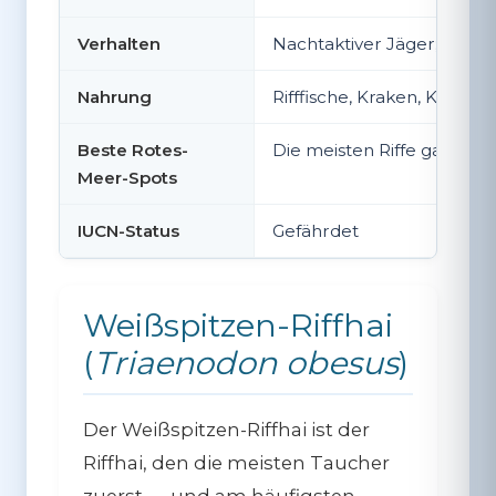
Verhalten
Nachtaktiver Jäger; tags
Nahrung
Rifffische, Kraken, Krebsti
Beste Rotes-
Die meisten Riffe ganzjähr
Meer-Spots
IUCN-Status
Gefährdet
Weißspitzen-Riffhai
(
Triaenodon obesus
)
Der Weißspitzen-Riffhai ist der
Riffhai, den die meisten Taucher
zuerst — und am häufigsten —