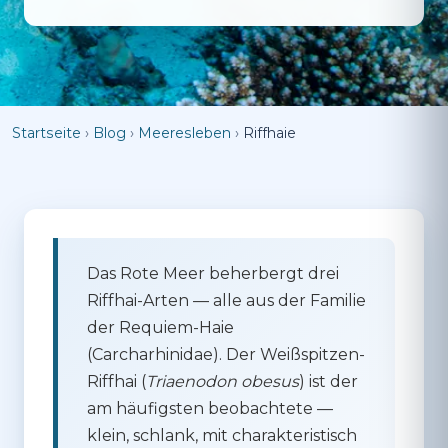
Startseite
›
Blog
›
Meeresleben
›
Riffhaie
Das Rote Meer beherbergt drei
Riffhai-Arten — alle aus der Familie
der Requiem-Haie
(Carcharhinidae). Der
Weißspitzen-
Riffhai
(
Triaenodon obesus
) ist der
am häufigsten beobachtete —
klein, schlank, mit charakteristisch