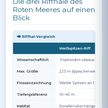
Die drei Riffhaie des
Roten Meeres auf einen
Blick
Riffhai-Vergleich
Weißspitzen-Riff
Wissenschaftlich
Triaenodon obesus
Max. Größe
2,13 m (typischerweise 1,4–
Flossenzeichnung
Weiße Spitzen an 1. Rück
Tiefenpräferenz
10–40 m
Habitat
Korallenüberhänge, Höhl