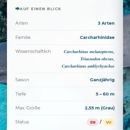
AUF EINEN BLICK
Arten
3 Arten
Familie
Carcharhinidae
Carcharhinus melanopterus,
Wissenschaftlich
Triaenodon obesus,
Carcharhinus amblyrhynchos
Saison
Ganzjährig
Tiefe
5 – 60 m
Max. Größe
2,55 m (Grau)
Status
/
EN
VU