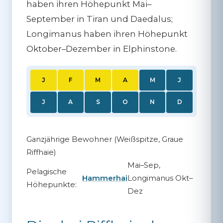
haben ihren Höhepunkt Mai–
September in Tiran und Daedalus;
Longimanus haben ihren Höhepunkt
Oktober–Dezember in Elphinstone.
J
F
M
A
M
J
J
A
S
O
N
D
Ganzjährige Bewohner (Weißspitze, Graue
Riffhaie)
Mai–Sep,
Pelagische
Hammerhai
Longimanus Okt–
Höhepunkte:
Dez