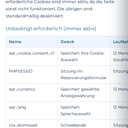
erforderliche Cookies sind immer aktiv, da die Seite
sonst nicht funktioniert. Die übrigen sind
standardmäßig deaktiviert.
Unbedingt erforderlich (immer aktiv)
Name
Zweck
Laufzei
aqr_cookie_consent_v1
Speichert Ihre Cookie-
12 Mon
Auswahl
(localS
PHPSESSID
Sitzung im
Sitzun
Reservierungsformular
aqr_currency
Speichert gewählte
12 Mon
Anzeigewährung
aqr_lang
Speichert
12 Mon
Sprachauswahl
cta_dismissed
Schwebende
Sitzun