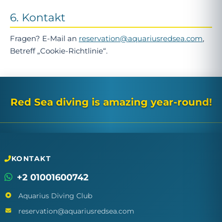
6. Kontakt
Fragen? E-Mail an
reservation@aquariusredsea.com
,
Betreff „Cookie-Richtlinie“.
Red Sea diving is amazing year-round!
KONTAKT
+2 01001600742
Aquarius Diving Club
reservation@aquariusredsea.com