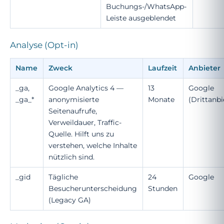
Buchungs-/WhatsApp-
Leiste ausgeblendet
Analyse (Opt-in)
Name
Zweck
Laufzeit
Anbieter
_ga,
Google Analytics 4 —
13
Google
_ga_*
anonymisierte
Monate
(Drittanbi
Seitenaufrufe,
Verweildauer, Traffic-
Quelle. Hilft uns zu
verstehen, welche Inhalte
nützlich sind.
_gid
Tägliche
24
Google
Besucherunterscheidung
Stunden
(Legacy GA)