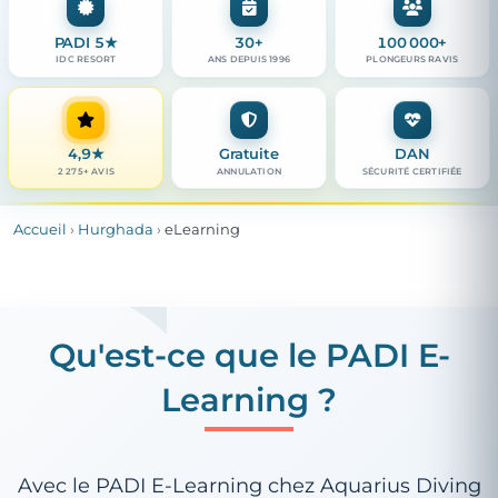
PADI 5★
30+
100 000+
IDC RESORT
ANS DEPUIS 1996
PLONGEURS RAVIS
4,9
★
Gratuite
DAN
2 275+ AVIS
ANNULATION
SÉCURITÉ CERTIFIÉE
Accueil
›
Hurghada
›
eLearning
Qu'est-ce que le PADI E-
Learning ?
Avec le PADI E-Learning chez Aquarius Diving