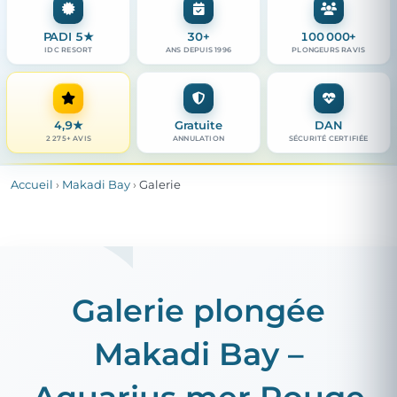
PADI 5★
30+
100 000+
IDC RESORT
ANS DEPUIS 1996
PLONGEURS RAVIS
4,9
★
Gratuite
DAN
2 275+ AVIS
ANNULATION
SÉCURITÉ CERTIFIÉE
Accueil
›
Makadi Bay
›
Galerie
Galerie plongée
Makadi Bay –