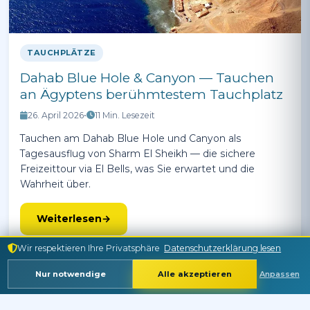
TAUCHPLÄTZE
Dahab Blue Hole & Canyon — Tauchen
an Ägyptens berühmtestem Tauchplatz
26. April 2026
•
11 Min. Lesezeit
Tauchen am Dahab Blue Hole und Canyon als
Tagesausflug von Sharm El Sheikh — die sichere
Freizeittour via El Bells, was Sie erwartet und die
Wahrheit über.
Weiterlesen
Wir respektieren Ihre Privatsphäre
Datenschutzerklärung lesen
Nur notwendige
Alle akzeptieren
Anpassen
SHARM EL SHEIKH