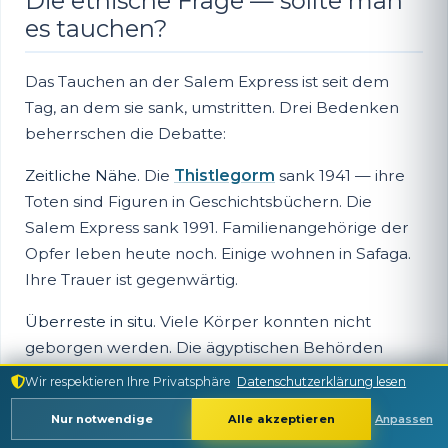
Die ethische Frage — sollte man
es tauchen?
Das Tauchen an der Salem Express ist seit dem
Tag, an dem sie sank, umstritten. Drei Bedenken
beherrschen die Debatte:
Zeitliche Nähe.
Die
Thistlegorm
sank 1941 — ihre
Toten sind Figuren in Geschichtsbüchern. Die
Salem Express sank 1991. Familienangehörige der
Opfer leben heute noch. Einige wohnen in Safaga.
Ihre Trauer ist gegenwärtig.
Überreste in situ.
Viele Körper konnten nicht
geborgen werden. Die ägyptischen Behörden
haben die Zugänge zu den unteren Decks, in
Wir respektieren Ihre Privatsphäre
Datenschutzerklärung lesen
denen die meisten Opfer ums Leben kamen, in
Nur notwendige
Alle akzeptieren
Anpassen
Übereinstimmung mit islamischen