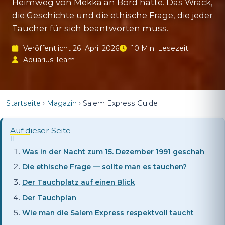
Heimweg von Mekka an Bord hatte. Das Wrack,
die Geschichte und die ethische Frage, die jeder
Taucher für sich beantworten muss.
Veröffentlicht 26. April 2026
10 Min. Lesezeit
Aquarius Team
Startseite
›
Magazin
›
Salem Express Guide
Auf dieser Seite
Was in der Nacht zum 15. Dezember 1991 geschah
Die ethische Frage — sollte man es tauchen?
Der Tauchplatz auf einen Blick
Der Tauchplan
Wie man die Salem Express respektvoll taucht