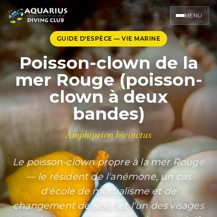
MENU
GUIDE D'ESPÈCE — VIE MARINE
Poisson-clown de la
mer Rouge (poisson-
clown à deux
bandes)
Amphiprion bicinctus
Le poisson-clown propre à la mer Rouge
— le résident de l'anémone, un cas
d'école de mutualisme et de
changement de sexe, et l'un des visages