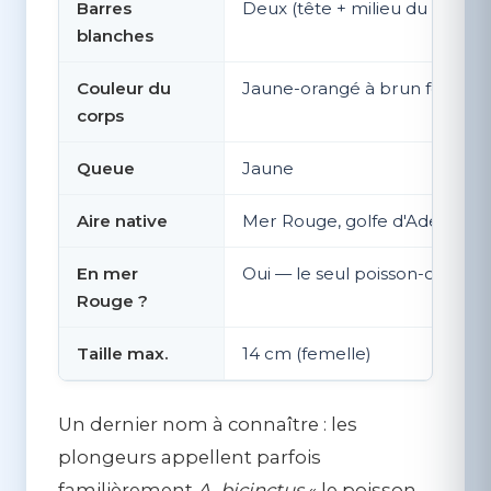
Barres
Deux (tête + milieu du corps)
blanches
Couleur du
Jaune-orangé à brun foncé
corps
Queue
Jaune
Aire native
Mer Rouge, golfe d'Aden, Soc
En mer
Oui — le seul poisson-clown ic
Rouge ?
Taille max.
14 cm (femelle)
Un dernier nom à connaître : les
plongeurs appellent parfois
familièrement
A. bicinctus
« le poisson-