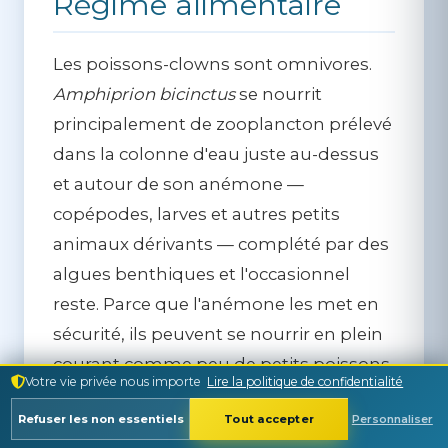
Régime alimentaire
Les poissons-clowns sont
omnivores
.
Amphiprion bicinctus
se nourrit
principalement de zooplancton prélevé
dans la colonne d'eau juste au-dessus
et autour de son anémone —
copépodes, larves et autres petits
animaux dérivants — complété par des
algues benthiques et l'occasionnel
reste. Parce que l'anémone les met en
sécurité, ils peuvent se nourrir en plein
courant comme peu de petits poissons
Votre vie privée nous importe
Lire la politique de confidentialité
de récif osent le faire, regagnant les
Refuser les non essentiels
Tout accepter
Personnaliser
tentacules au moindre signe de