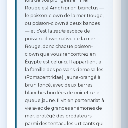
lors de vos plongées en mer
Rouge est
Amphiprion bicinctus
—
le poisson-clown de la mer Rouge,
ou poisson-clown à deux bandes
— et c'est la
seule
espèce de
poisson-clown native de la mer
Rouge, donc chaque poisson-
clown que vous rencontrez en
Égypte est celui-ci. Il appartient à
la famille des poissons-demoiselles
(Pomacentridae), jaune-orangé à
brun foncé, avec deux barres
blanches bordées de noir et une
queue jaune. Il vit en partenariat à
vie avec de grandes anémones de
mer, protégé des prédateurs
parmi des tentacules urticants qui