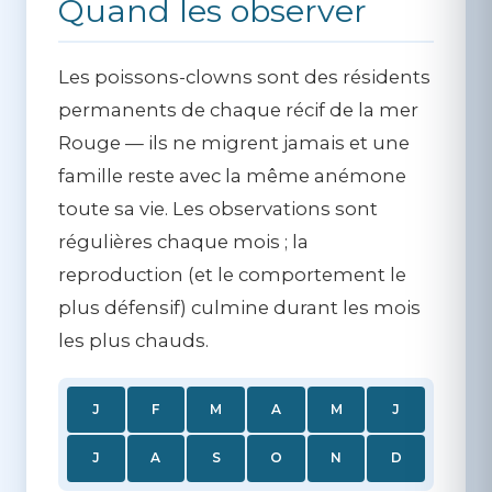
Quand les observer
Les poissons-clowns sont des résidents
permanents de chaque récif de la mer
Rouge — ils ne migrent jamais et une
famille reste avec la même anémone
toute sa vie. Les observations sont
régulières chaque mois ; la
reproduction (et le comportement le
plus défensif) culmine durant les mois
les plus chauds.
J
F
M
A
M
J
J
A
S
O
N
D