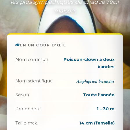
les plus sympathiques de chaque récif
maison.
EN UN COUP D'ŒIL
Nom commun
Poisson-clown à deux
bandes
Amphiprion bicinctus
Nom scientifique
Saison
Toute l'année
Profondeur
1 – 30 m
Taille max.
14 cm (femelle)