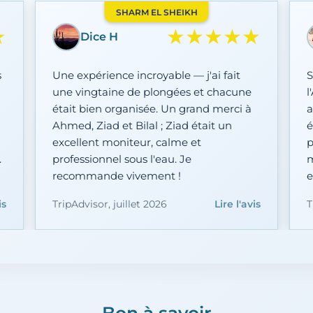
SHARM EL SHEIKH
★
★★★★★
Liv S
Ça vaut chaque centime pour la
U
journée complète. Deux arrêts
—
snorkeling et une sortie à White Island,
o
et tout le personnel était si arrangeant
u
e
et drôle — on s'est senti en toute
c
sécurité. Ils ont même surpris ma
p
cousine avec un gâteau pour ses 18 ans.
d
Merci Adam et Sam !
is
T
TripAdvisor, juin 2026
Lire l'avis