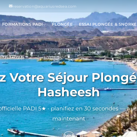
2
reservation@aquariusredsea.com
FORMATIONS PADI
PLONGÉE
ESSAI PLONGÉE & SNORKE
ez Votre Séjour Plongé
Hasheesh
officielle PADI 5★ · planifiez en 30 secondes — a
maintenant