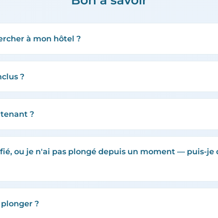
Bon à savoir
rcher à mon hôtel ?
nclus ?
ntenant ?
tifié, ou je n'ai pas plongé depuis un moment — puis-
 plonger ?