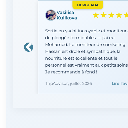
HURGHADA
★★★★
Haifa A
Une expérience plus que merveilleuse,
organisée du début à la fin. Un grand
merci à Hussein et Badri, et au
capitaine Shaaban pour son
Précédent
professionnalisme. Agréable et en tout
sécurité — ce ne sera pas la dernière
fois.
TripAdvisor, juillet 2026
Lire l'av