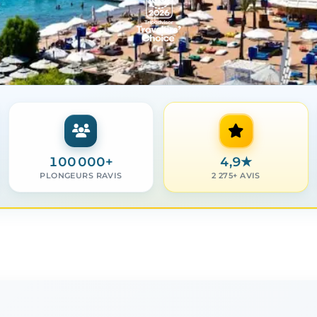
100 000+
4,9
★
PLONGEURS RAVIS
2 275+ AVIS