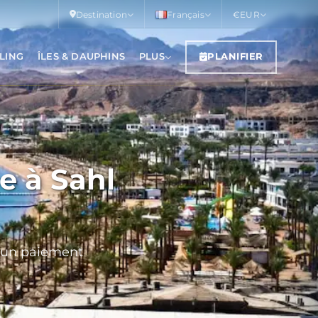
Destination
Français
€
EUR
LING
ÎLES & DAUPHINS
PLUS
PLANIFIER
e à Sahl
ucun paiement