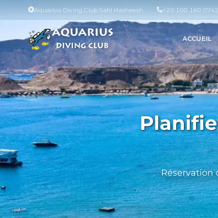
Aquarius Diving Club Sahl Hasheesh
+20 100 160 074
ACCUEIL
Planifi
Réservation 