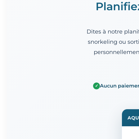
Planifi
Dites à notre plan
snorkeling ou sort
personnellement
Aucun paiemen
✓
AQU