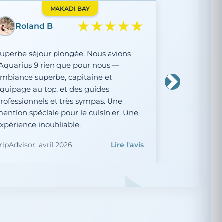
MAKADI BAY
★★★★★
Olof F
ne expérience de plongée fantastique
 professionnelle, sûre et bien
rganisée. On se croirait presque dans
ne petite famille plutôt que dans un
Suivant
entre de plongée. Nous avons vu des
oulpes, des seiches, des raies aigles et
es tortues. Je recommande vivement !
ripAdvisor, mars 2026
Lire l'avis