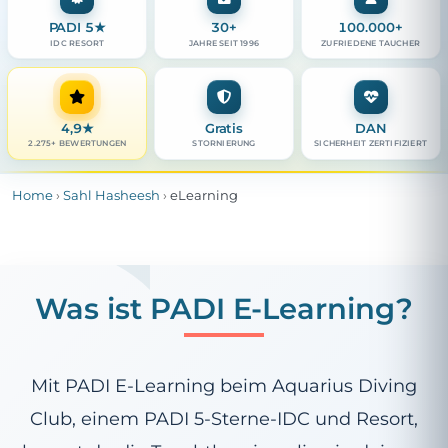
PADI 5★
30+
100.000+
IDC RESORT
JAHRE SEIT 1996
ZUFRIEDENE TAUCHER
4,9
★
Gratis
DAN
2.275+ BEWERTUNGEN
STORNIERUNG
SICHERHEIT ZERTIFIZIERT
Home
›
Sahl Hasheesh
›
eLearning
Was ist PADI E-Learning?
Mit PADI E-Learning beim Aquarius Diving
Club, einem PADI 5-Sterne-IDC und Resort,