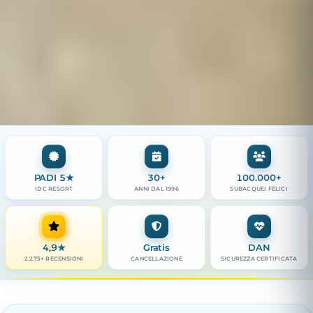
PADI 5★
30+
100.000+
IDC RESORT
ANNI DAL 1996
SUBACQUEI FELICI
4,9
★
Gratis
DAN
2.275+ RECENSIONI
CANCELLAZIONE
SICUREZZA CERTIFICATA