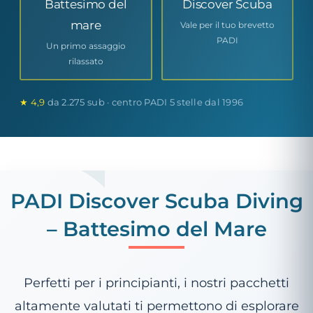
Battesimo del
Discover Scuba
mare
Vale per il tuo brevetto
PADI
Un primo assaggio
rilassato
★ 4,9
da 2.275 sub · centro PADI 5 stelle dal 1996
PADI Discover Scuba Diving
– Battesimo del Mare
Perfetti per i principianti, i nostri pacchetti
altamente valutati ti permettono di esplorare