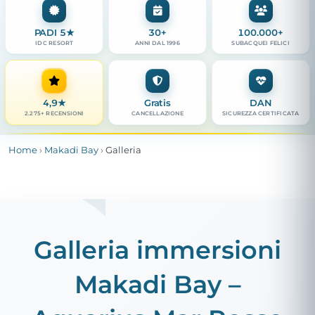
PADI 5★
30+
100.000+
IDC RESORT
ANNI DAL 1996
SUBACQUEI FELICI
4,9
★
Gratis
DAN
2.275+ RECENSIONI
CANCELLAZIONE
SICUREZZA CERTIFICATA
Home
›
Makadi Bay
›
Galleria
Galleria immersioni
Makadi Bay –