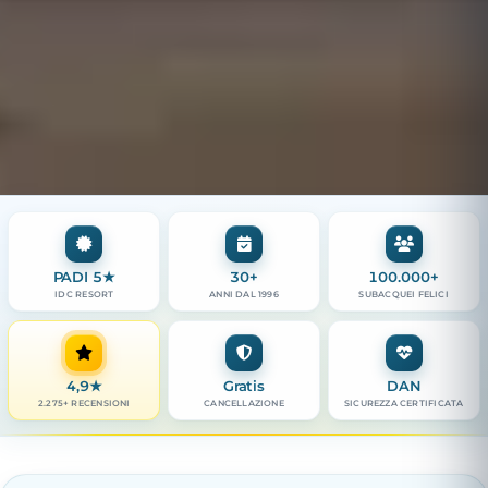
PADI 5★
30+
100.000+
IDC RESORT
ANNI DAL 1996
SUBACQUEI FELICI
4,9
★
Gratis
DAN
2.275+ RECENSIONI
CANCELLAZIONE
SICUREZZA CERTIFICATA