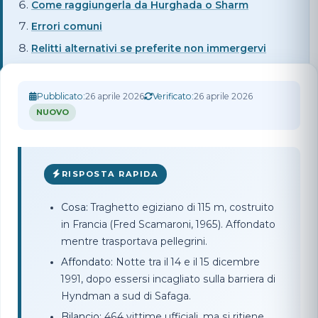
Come raggiungerla da Hurghada o Sharm
Errori comuni
Relitti alternativi se preferite non immergervi
Pubblicato:
26 aprile 2026
Verificato:
26 aprile 2026
NUOVO
RISPOSTA RAPIDA
Cosa:
Traghetto egiziano di 115 m, costruito
in Francia (Fred Scamaroni, 1965). Affondato
mentre trasportava pellegrini.
Affondato:
Notte tra il 14 e il 15 dicembre
1991, dopo essersi incagliato sulla barriera di
Hyndman a sud di Safaga.
Bilancio:
464 vittime ufficiali, ma si ritiene