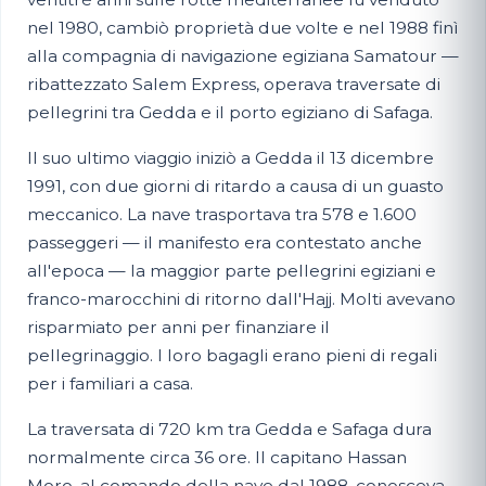
nel 1980, cambiò proprietà due volte e nel 1988 finì
alla compagnia di navigazione egiziana Samatour —
ribattezzato Salem Express, operava traversate di
pellegrini tra Gedda e il porto egiziano di Safaga.
Il suo ultimo viaggio iniziò a Gedda il 13 dicembre
1991, con due giorni di ritardo a causa di un guasto
meccanico. La nave trasportava tra 578 e 1.600
passeggeri — il manifesto era contestato anche
all'epoca — la maggior parte pellegrini egiziani e
franco-marocchini di ritorno dall'Hajj. Molti avevano
risparmiato per anni per finanziare il
pellegrinaggio. I loro bagagli erano pieni di regali
per i familiari a casa.
La traversata di 720 km tra Gedda e Safaga dura
normalmente circa 36 ore. Il capitano Hassan
Moro, al comando della nave dal 1988, conosceva