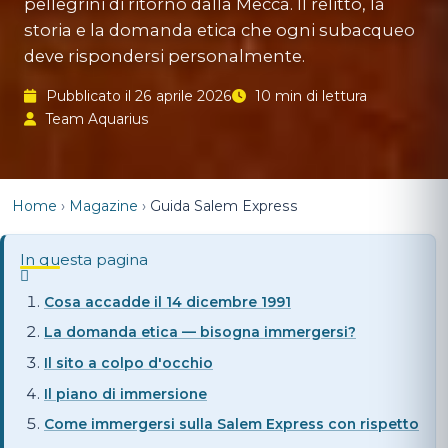
pellegrini di ritorno dalla Mecca. Il relitto, la
storia e la domanda etica che ogni subacqueo
deve rispondersi personalmente.
Pubblicato il 26 aprile 2026
10 min di lettura
Team Aquarius
Home
›
Magazine
›
Guida Salem Express
In questa pagina
Cosa accadde il 14 dicembre 1991
La domanda etica — bisogna immergersi?
Il sito a colpo d'occhio
Il piano di immersione
Come immergersi sulla Salem Express con rispetto