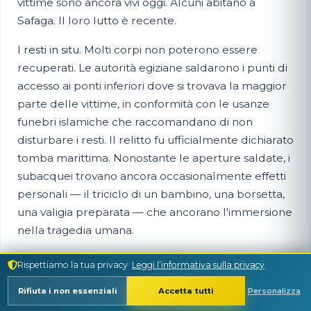
vittime sono ancora vivi oggi. Alcuni abitano a
Safaga. Il loro lutto è recente.
I resti in situ.
Molti corpi non poterono essere
recuperati. Le autorità egiziane saldarono i punti di
accesso ai ponti inferiori dove si trovava la maggior
parte delle vittime, in conformità con le usanze
funebri islamiche che raccomandano di non
disturbare i resti. Il relitto fu ufficialmente dichiarato
tomba marittima. Nonostante le aperture saldate, i
subacquei trovano ancora occasionalmente effetti
personali — il triciclo di un bambino, una borsetta,
una valigia preparata — che ancorano l'immersione
nella tragedia umana.
La commercializzazione del lutto.
Alcuni
Rispettiamo la tua privacy
Leggi l’informativa sulla privacy
sostengono che vendere gite di immersione su una
Rifiuta i non essenziali
Accetta tutti
Personalizza
fossa comune sia fondamentalmente