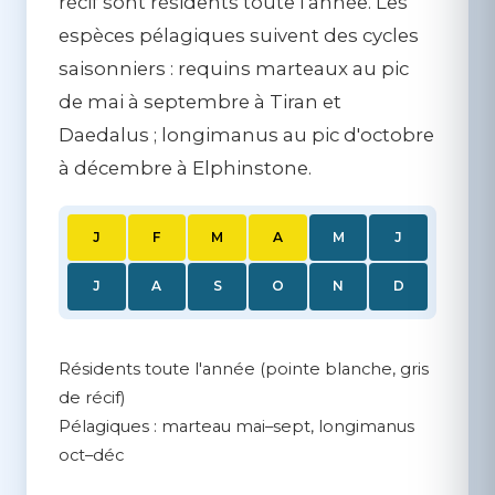
récif sont résidents toute l'année. Les
espèces pélagiques suivent des cycles
saisonniers : requins marteaux au pic
de mai à septembre à Tiran et
Daedalus ; longimanus au pic d'octobre
à décembre à Elphinstone.
J
F
M
A
M
J
J
A
S
O
N
D
Résidents toute l'année (pointe blanche, gris
de récif)
Pélagiques : marteau mai–sept, longimanus
oct–déc