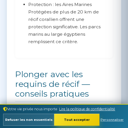
Protection :
les Aires Marines
Protégées de plus de 20 km de
récif corallien offrent une
protection significative. Les parcs
marins au large égyptiens
remplissent ce critère.
Plonger avec les
requins de récif —
conseils pratiques
Votre vie privée nous importe
Lire la politique de confidentialité
Les trois espèces de requins de récif
sont sûres à plonger selon les
Refuser les non essentiels
Tout accepter
Personnaliser
protocoles standard de plongée loisirs.