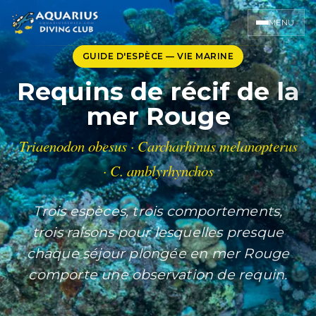
MENU
GUIDE D'ESPÈCE — VIE MARINE
Requins de récif de la
mer Rouge
Triaenodon obesus · Carcharhinus melanopterus
· C. amblyrhynchos
Trois espèces, trois comportements,
trois raisons pour lesquelles presque
chaque séjour plongée en mer Rouge
comporte une observation de requin.