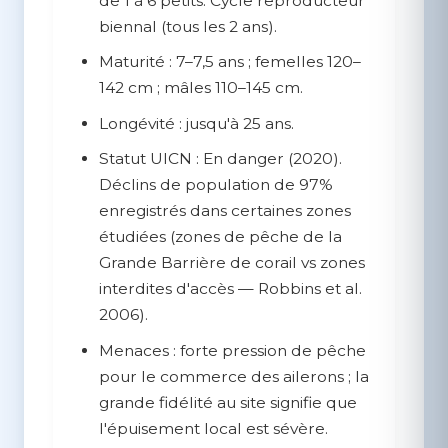
de 1 à 6 petits. Cycle reproducteur
biennal (tous les 2 ans).
Maturité :
7–7,5 ans ; femelles 120–
142 cm ; mâles 110–145 cm.
Longévité :
jusqu'à 25 ans.
Statut UICN :
En danger (2020).
Déclins de population de 97%
enregistrés dans certaines zones
étudiées (zones de pêche de la
Grande Barrière de corail vs zones
interdites d'accès — Robbins et al.
2006).
Menaces :
forte pression de pêche
pour le commerce des ailerons ; la
grande fidélité au site signifie que
l'épuisement local est sévère.