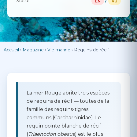
Statut
/
EN
VU
Accueil
›
Magazine
›
Vie marine
›
Requins de récif
La mer Rouge abrite trois espèces
de requins de récif — toutes de la
famille des requins-tigres
communs (Carcharhinidae). Le
requin pointe blanche de récif
(
Triaenodon obesus
) est le plus