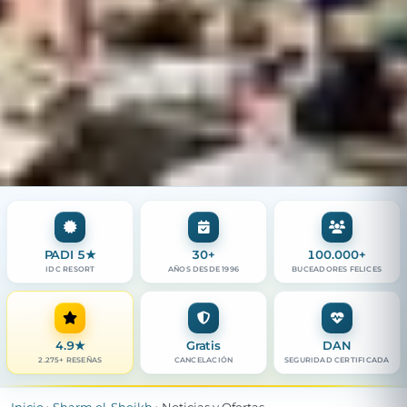
PADI 5★
30+
100.000+
IDC RESORT
AÑOS DESDE 1996
BUCEADORES FELICES
4.9
★
Gratis
DAN
2.275+ RESEÑAS
CANCELACIÓN
SEGURIDAD CERTIFICADA