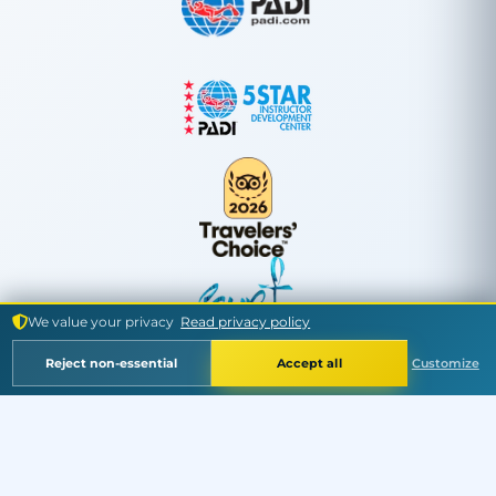
We value your privacy
Read privacy policy
Reject non-essential
Accept all
Customize
Idioma
Moneda