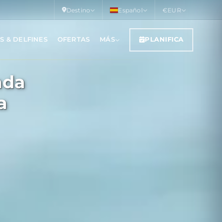
Destino
Español
€
EUR
AS & DELFINES
OFERTAS
MÁS
PLANIFICA
ada
a