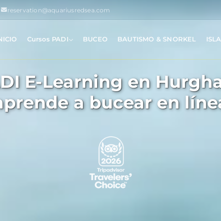
reservation@aquariusredsea.com
NICIO
Cursos PADI
BUCEO
BAUTISMO & SNORKEL
ISL
DI E-Learning en Hurgh
aprende a bucear en líne