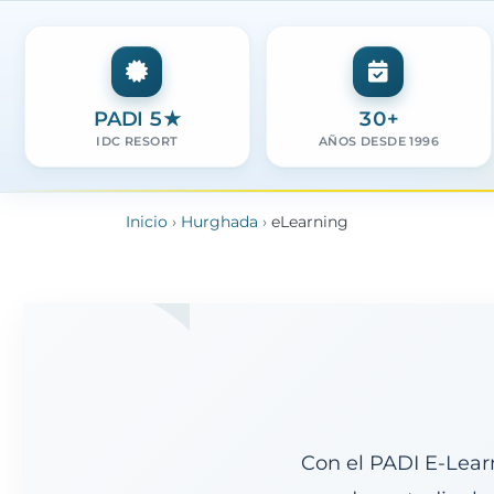
PADI 5★
30+
IDC RESORT
AÑOS DESDE 1996
Inicio
›
Hurghada
›
eLearning
Con el PADI E-Learn