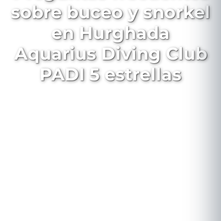
sobre buceo y snorkel
en Hurghada
Aquarius Diving Club
PADI 5 estrellas