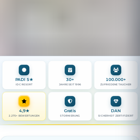
PADI 5★
30+
100.000+
IDC RESORT
JAHRE SEIT 1996
ZUFRIEDENE TAUCHER
4,9
★
Gratis
DAN
2.275+ BEWERTUNGEN
STORNIERUNG
SICHERHEIT ZERTIFIZIERT