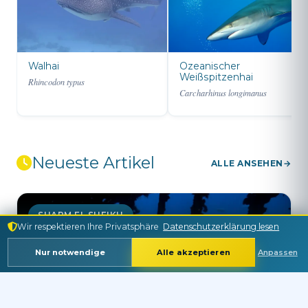
Walhai
Ozeanischer
Weißspitzenhai
Rhincodon typus
Carcharhinus longimanus
Neueste Artikel
ALLE ANSEHEN
SHARM EL SHEIKH
Wir respektieren Ihre Privatsphäre
Datenschutzerklärung lesen
Nur notwendige
Alle akzeptieren
Anpassen
Sprache
Währung