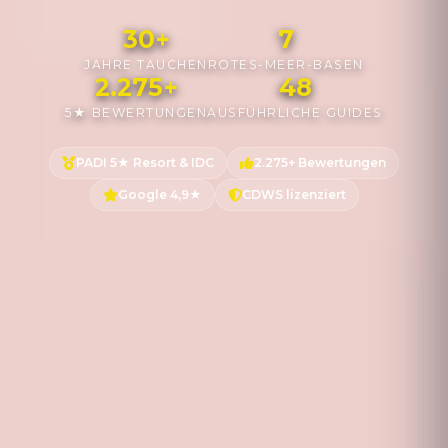
30+
7
JAHRE TAUCHEN
ROTES-MEER-BASEN
2.275+
48
5★ BEWERTUNGEN
AUSFÜHRLICHE GUIDES
PADI 5★ Resort & IDC
2.275+ Bewertungen
Google 4,9★
CDWS lizenziert