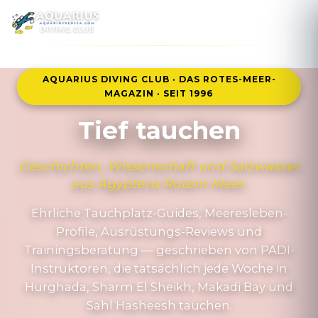
MENÜ
AQUARIUS DIVING CLUB · DAS ROTES-MEER-
MAGAZIN · SEIT 1996
Tief tauchen
Geschichten, Wissenschaft und Salzwasser
aus Ägyptens Rotem Meer.
Ehrliche Tauchplatz-Guides, Meeresleben-
Profile, Ausrüstungs-Reviews und
Trainingsberatung — geschrieben von PADI-
Instruktoren, die tatsächlich jede Woche in
Hurghada, Sharm El Sheikh, Makadi Bay und
Sahl Hasheesh tauchen.