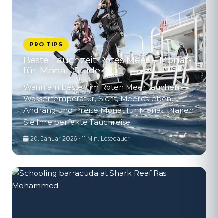
PRO TIPS
Beste Tauchzeit Rotes Meer – Monat-
für-Monat-Guide
Wann am besten im Roten Meer tauchen —
Wassertemperatur, Sicht, Meeresleben,
Andrang und Preise Monat für Monat. Planen
Sie Ihre perfekte Tauchreise.
20. Januar 2026 • 11 Min. Lesedauer