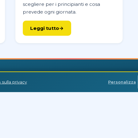
scegliere per i principianti e cosa
prevede ogni giornata.
Leggi tutto
PRONTO A IMMERGERTI NEL MAR ROSSO?
 sulla privacy
Personalizza
lub — il tuo provider complet
PADI 5 Stelle & istruzione IDC in sette basi, barche gio
tto l'anno, guide locali esperte che conoscono ogni re
a
Sharm el-Sheikh
Makadi Bay
Sa