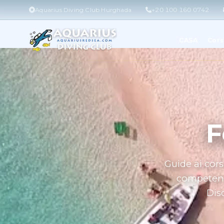
Aquarius Diving Club Hurghada
+20 100 160 0742
CASA
Cors
F
Guide ai cors
competenz
Dis