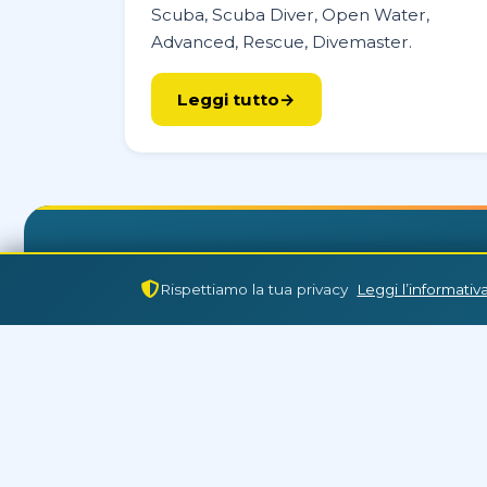
Scuba, Scuba Diver, Open Water,
Advanced, Rescue, Divemaster.
Leggi tutto
Rispettiamo la tua privacy
Leggi l’informativa
Aquarius Diving C
Resort 
Lingua
Valuta
tu
Hurghad