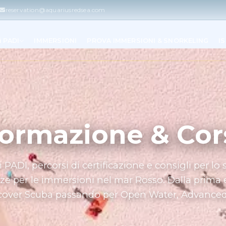
reservation@aquariusredsea.com
i PADI
IMMERSIONI
PROVA IMMERSIONI & SNORKELING
IS
ormazione & Cor
i PADI, percorsi di certificazione e consigli per lo 
e per le immersioni nel mar Rosso. Dalla prima 
cover Scuba passando per Open Water, Advanced