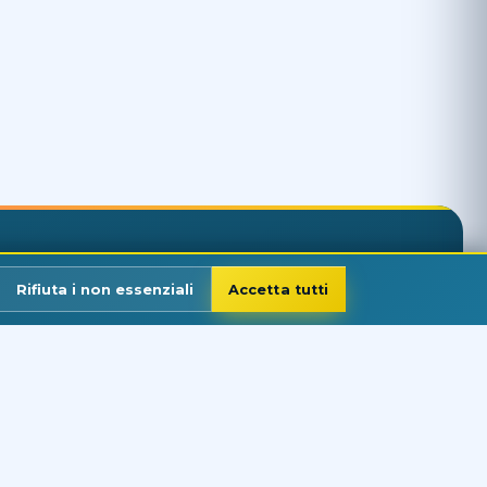
Rifiuta i non essenziali
Accetta tutti
o per il mar Rosso
rnaliere
ef.
hl Hasheesh