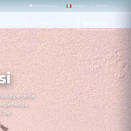
Destinazione
Italiano
€
EUR
OLE & DELFINI
OFFERTE
DI PIÙ
PIANIFICA
si
sviluppo delle
esperienza
, Re