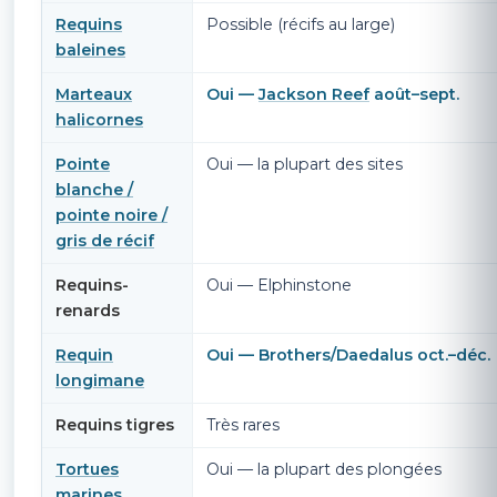
Requins
Possible (récifs au large)
baleines
Marteaux
Oui —
Jackson Reef
août–sept.
halicornes
Pointe
Oui — la plupart des sites
blanche /
pointe noire /
gris de récif
Requins-
Oui — Elphinstone
renards
Requin
Oui — Brothers/Daedalus oct.–déc.
longimane
Requins tigres
Très rares
Tortues
Oui — la plupart des plongées
marines