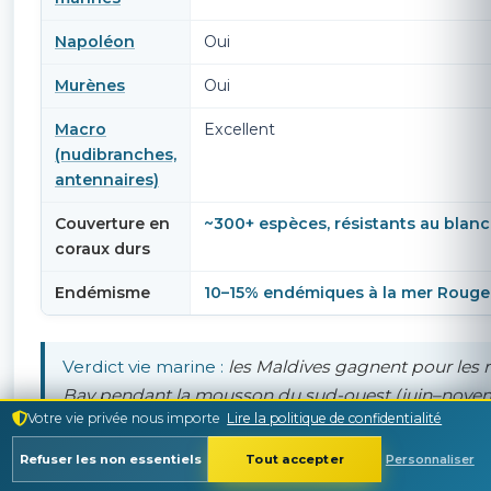
Napoléon
Oui
Murènes
Oui
Macro
Excellent
(nudibranches,
antennaires)
Couverture en
~300+ espèces, résistants au blan
coraux durs
Endémisme
10–15% endémiques à la mer Rouge
Verdict vie marine :
les Maldives gagnent pour les 
Bay pendant la mousson du sud-ouest (juin–novemb
Votre vie privée nous importe
Lire la politique de confidentialité
baie, une expérience sans parallèle en Égypte. L'Ég
coraux de la mer Rouge montrent une résistance inh
Refuser les non essentiels
Tout accepter
Personnaliser
pélagiques et les espèces endémiques. Pour « ce qu