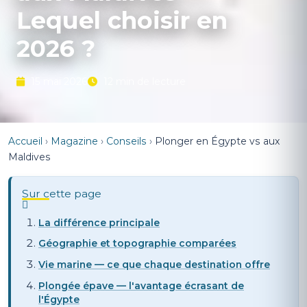
Lequel choisir en
2026 ?
15 mai 2026
12 min de lecture
Accueil
›
Magazine
›
Conseils
›
Plonger en Égypte vs aux
Maldives
Sur cette page
La différence principale
Géographie et topographie comparées
Vie marine — ce que chaque destination offre
Plongée épave — l'avantage écrasant de
l'Égypte