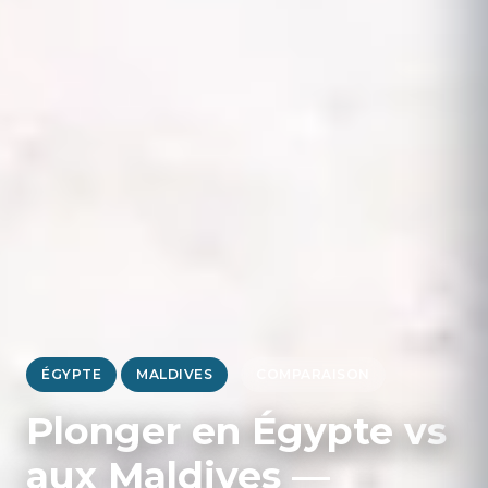
ÉGYPTE
MALDIVES
COMPARAISON
Plonger en Égypte vs
aux Maldives —