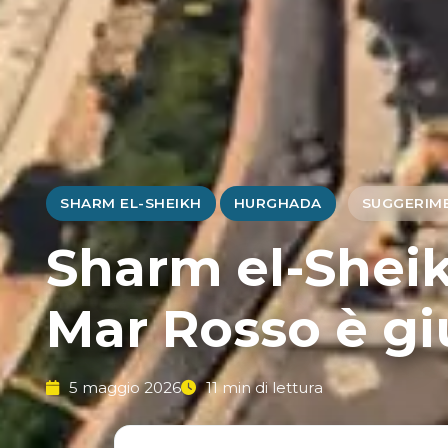
SHARM EL-SHEIKH
HURGHADA
SUGGERIM
Sharm el-Shei
Mar Rosso è gi
5 maggio 2026
11 min di lettura