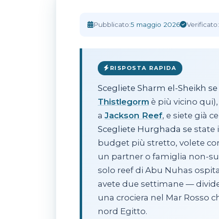
Home
›
Magazine
›
Suggerimenti
›
Confron
Pubblicato:
5 maggio 2026
Verificato:
RISPOSTA RAPIDA
Scegliete Sharm el-Sheikh se
Thistlegorm
è più vicino qui)
a
Jackson Reef
, e siete già ce
Scegliete Hurghada se
state 
budget più stretto, volete con
un partner o famiglia non-suba
solo reef di Abu Nuhas ospita q
avete due settimane — dividete
una crociera nel Mar Rosso c
nord Egitto.