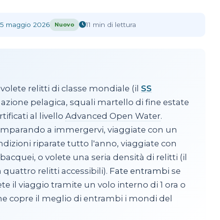
to immersioni Sharm vs Hurghada
5 maggio 2026
11 min di lettura
Nuovo
volete relitti di classe mondiale (il
SS
, azione pelagica, squali martello di fine estate
rtificati al livello
Advanced Open Water
.
imparando a immergervi, viaggiate con un
dizioni riparate tutto l'anno, viaggiate con
cquei, o volete una seria densità di relitti (il
uattro relitti accessibili).
Fate entrambi
se
 il viaggio tramite un volo interno di 1 ora o
he copre il meglio di entrambi i mondi del