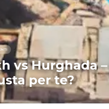
ENTI
kh vs Hurghada –
usta per te?