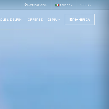
Destinazione
Italiano
€
EUR
OLE & DELFINI
OFFERTE
DI PIÙ
PIANIFICA