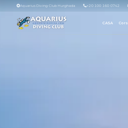
Aquarius Diving Club Hurghada
+20 100 160 0742
CASA
Cors