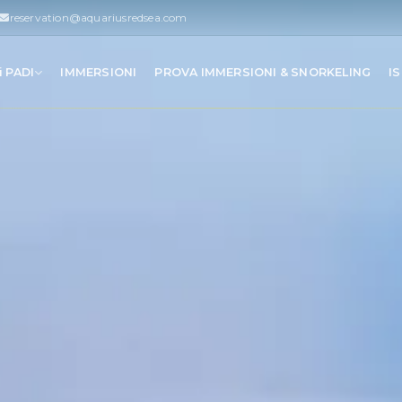
reservation@aquariusredsea.com
i PADI
IMMERSIONI
PROVA IMMERSIONI & SNORKELING
IS